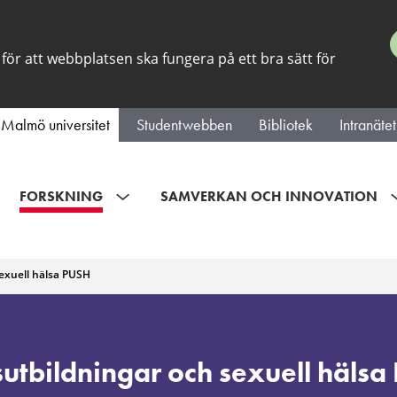
för att webbplatsen ska fungera på ett bra sätt för
Malmö universitet
Studentwebben
Bibliotek
Intranätet
FORSKNING
SAMVERKAN OCH INNOVATION
sexuell hälsa PUSH
dningar
sutbildningar och sexuell häls