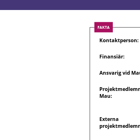
sexuell
hälsa
FAKTA
PUSH
Kontaktperson:
Finansiär:
Ansvarig vid Ma
Projektmedlemm
Mau:
Externa
projektmedlem