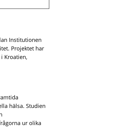
an Institutionen
tet. Projektet har
 i Kroatien,
framtida
ella hälsa. Studien
h
rågorna ur olika