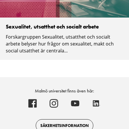
Sexualitet, utsatthet och socialt arbete
Forskargruppen Sexualitet, utsatthet och socialt
arbete belyser hur frågor om sexualitet, makt och
social utsatthet är centrala...
Malmö universitet finns även här:
Malmö
Malmö
Malmö
Malmö
universitet
universitet
universitet
universitet
-
-
-
-
Logotyp
Logotyp
Logotyp
Logotyp
on
on
on
on
Facebook
Instagram
Youtube
LinkedIn
SÄKERHETSINFORMATION