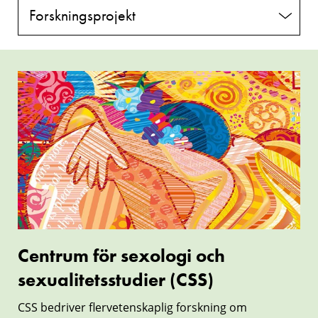
Forskningsprojekt
Forskningsmiljöer
Centrum
för
sexologi
och
sexualitetsstudier
(CSS)
Centrum för sexologi och
sexualitetsstudier (CSS)
CSS bedriver flervetenskaplig forskning om