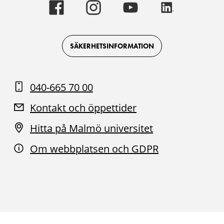
Malmö
Malmö
Malmö
Malmö
universitet
universitet
universitet
universitet
-
-
-
-
Logotyp
Logotyp
Logotyp
Logotyp
on
on
on
on
Facebook
Instagram
Youtube
LinkedIn
SÄKERHETSINFORMATION
040-665 70 00
Kontakt och öppettider
Hitta på Malmö universitet
Om webbplatsen och GDPR