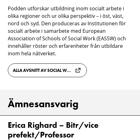
inom
"Social
Podden utforskar utbildning inom socialt arbete i
ämnet
olika regioner och ur olika perspektiv – i öst, väst,
Work
nord och syd. Den produceras av Institutionen för
Education"
socialt arbete i samarbete med European
Association of Schools of Social Work (EASSW) och
innehåller röster och erfarenheter från utbildare
inom hela nätverket.
ALLA AVSNITT AV SOCIAL WORK EDUCATION
Ämnesansvarig
Erica Righard – Bitr/vice
prefekt/Professor