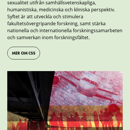
sexualitet utifrån samhällsvetenskapliga,
humanistiska, medicinska och kliniska perspektiv.
Syftet är att utveckla och stimulera
fakultetsövergripande forskning, samt stärka
nationella och internationella forskningssamarbeten
och samverkan inom forskningsfältet.
MER OM CSS
Malmö
Institute
for
Studies
of
Migration,