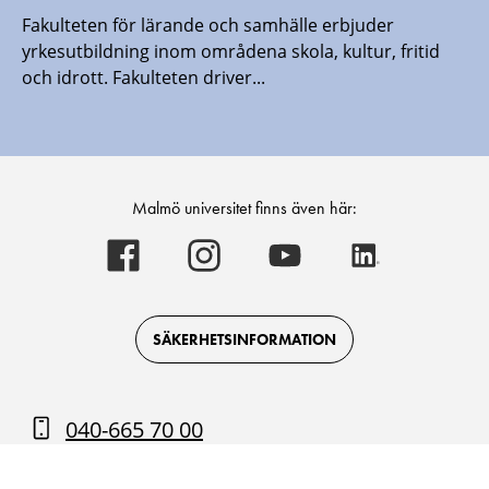
Fakulteten för lärande och samhälle erbjuder
yrkesutbildning inom områdena skola, kultur, fritid
och idrott. Fakulteten driver...
Malmö universitet finns även här:
Malmö
Malmö
Malmö
Malmö
universitet
universitet
universitet
universitet
-
-
-
-
Logotyp
Logotyp
Logotyp
Logotyp
on
on
on
on
Facebook
Instagram
Youtube
LinkedIn
SÄKERHETSINFORMATION
040-665 70 00
Kontakt och öppettider