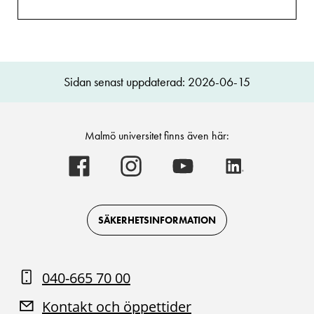
Sidan senast uppdaterad: 2026-06-15
Malmö universitet finns även här:
Malmö
Malmö
Malmö
Malmö
universitet
universitet
universitet
universitet
-
-
-
-
Logotyp
Logotyp
Logotyp
Logotyp
on
on
on
on
Facebook
Instagram
Youtube
LinkedIn
SÄKERHETSINFORMATION
040-665 70 00
Kontakt och öppettider