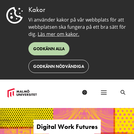
Kakor
Vi använder kakor på vår webbplats för att
webbplatsen ska fungera på ett bra sätt för
dig.
Läs mer om kakor.
GODKÄNN ALLA
GODKÄNN NÖDVÄNDIGA
Digital
Work
Futures
Digital Work Futures
Research