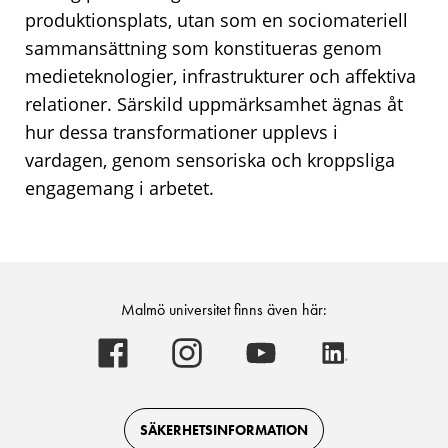
produktionsplats, utan som en sociomateriell
sammansättning som konstitueras genom
medieteknologier, infrastrukturer och affektiva
relationer. Särskild uppmärksamhet ägnas åt
hur dessa transformationer upplevs i
vardagen, genom sensoriska och kroppsliga
engagemang i arbetet.
Malmö universitet finns även här:
Malmö
Malmö
Malmö
Malmö
universitet
universitet
universitet
universitet
-
-
-
-
Logotyp
Logotyp
Logotyp
Logotyp
on
on
on
on
Facebook
Instagram
Youtube
LinkedIn
SÄKERHETSINFORMATION