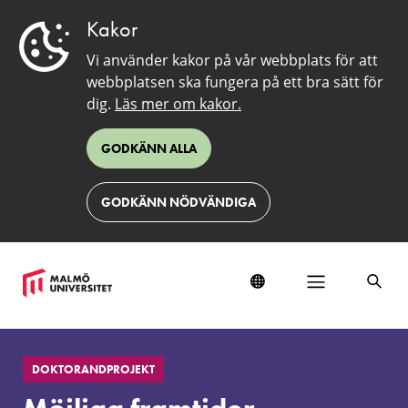
Kakor
Vi använder kakor på vår webbplats för att
webbplatsen ska fungera på ett bra sätt för
dig.
Läs mer om kakor.
GODKÄNN ALLA
GODKÄNN NÖDVÄNDIGA
Möjliga
framtider
DOKTORANDPROJEKT
–
praktiker,