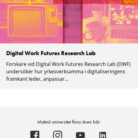
Digital Work Futures Research Lab
Forskare vid Digital Work Futures Research Lab (DWF)
undersöker hur yrkesverksamma i digitaliseringens
framkant leder, anpassar...
Malmö universitet finns även här:
Malmö
Malmö
Malmö
Malmö
universitet
universitet
universitet
universitet