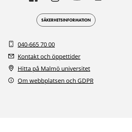
-
-
-
-
Logotyp
Logotyp
Logotyp
Logotyp
on
on
on
on
Facebook
Instagram
Youtube
LinkedIn
SÄKERHETSINFORMATION
040-665 70 00
Kontakt och öppettider
Hitta på Malmö universitet
Om webbplatsen och GDPR