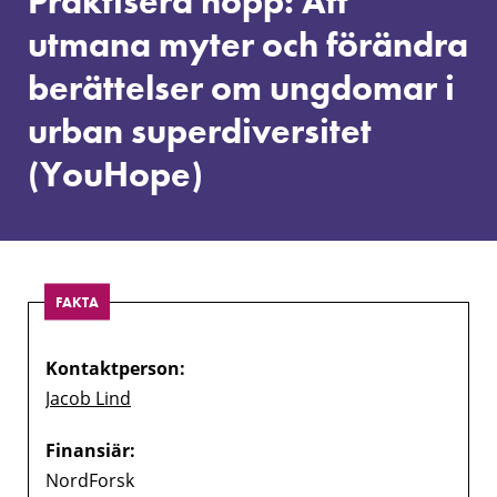
Praktisera hopp: Att
myter
och
utmana myter och förändra
förändra
berättelser om ungdomar i
berättelser
om
urban superdiversitet
ungdomar
i
(YouHope)
urban
superdiversitet
(YouHope)
FAKTA
Kontaktperson:
Jacob Lind
Finansiär:
NordForsk