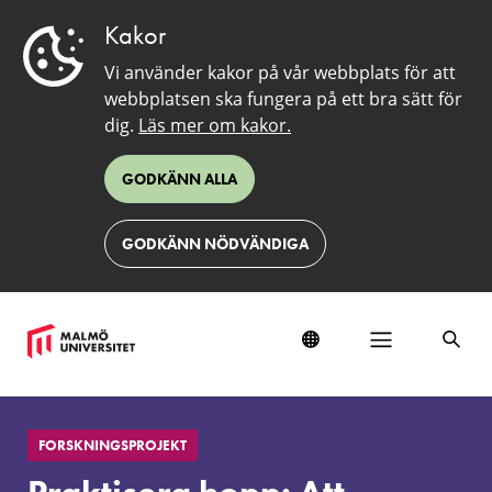
Kakor
Vi använder kakor på vår webbplats för att
webbplatsen ska fungera på ett bra sätt för
dig.
Läs mer om kakor.
GODKÄNN ALLA
GODKÄNN NÖDVÄNDIGA
Praktisera
hopp:
FORSKNINGSPROJEKT
Att
utmana