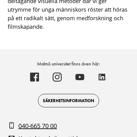
deltagande visuella metoder där vi ger
utrymme för unga människors röster att höras
på ett radikalt sätt, genom medforskning och
filmskapande.
Malmö universitet finns även här:
Malmö
Malmö
Malmö
Malmö
universitet
universitet
universitet
universitet
-
-
-
-
Logotyp
Logotyp
Logotyp
Logotyp
on
on
on
on
Facebook
Instagram
Youtube
LinkedIn
SÄKERHETSINFORMATION
040-665 70 00