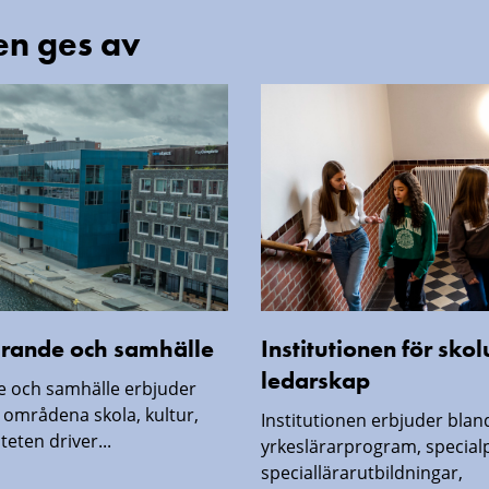
en ges av
lärande och samhälle
Institutionen för sko
ledarskap
de och samhälle erbjuder
 områdena skola, kultur,
Institutionen erbjuder blan
lteten driver...
yrkeslärarprogram, specia
speciallärarutbildningar,