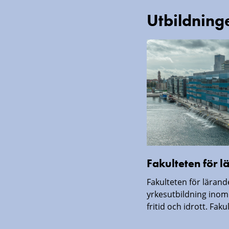
Utbildning
Fakulteten för 
Fakulteten för läran
yrkesutbildning inom
fritid och idrott. Faku