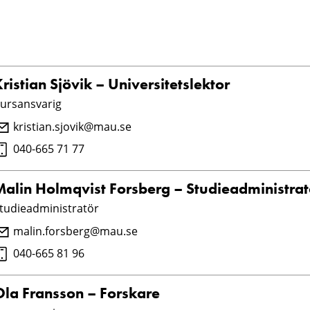
ristian Sjövik – Universitetslektor
ursansvarig
kristian.sjovik@mau.se
040-665 71 77
Malin Holmqvist Forsberg – Studieadministrat
tudieadministratör
malin.forsberg@mau.se
040-665 81 96
Ola Fransson – Forskare