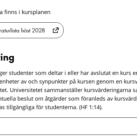
sta finns i kursplanen
raturlista höst 2028
ing
er studenter som deltar i eller har avslutat en kurs e
renheter av och synpunkter på kursen genom en kurs
tet. Universitetet sammanställer kursvärderingarna 
ntuella beslut om åtgärder som föranleds av kursvärd
s tillgängliga för studenterna. (HF 1:14).