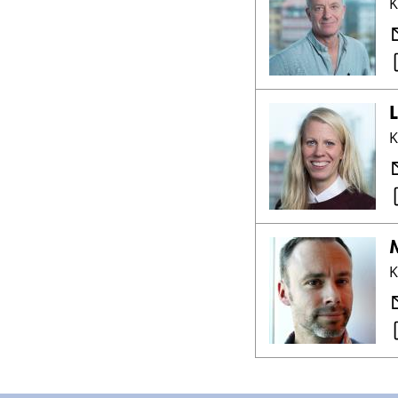
K
K
K