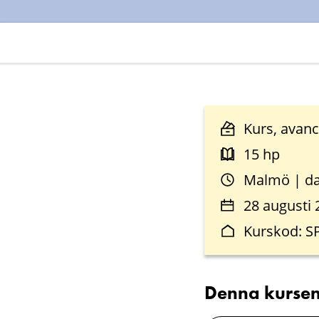
Kurs, avanc
15 hp
Malmö | da
28 augusti 
Kurskod: S
Denna kursen