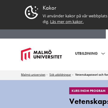
Kakor
Vi använder kakor på vår webbplats 
dig.
Läs mer om kakor.
UTBILDNING
Malmö universitet
Sök utbildningar
Vetenskapsteori och f
EduSinglePage
KURS INOM PROGRAM
Vetenskaps