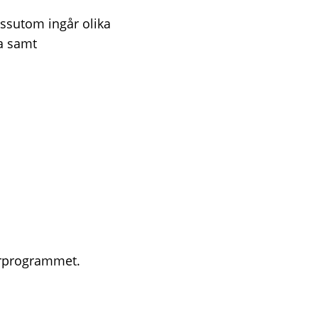
essutom ingår olika
ta samt
arprogrammet.