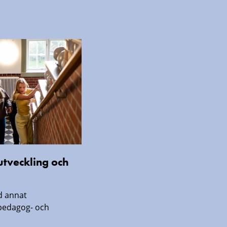
lutveckling och
d annat
lpedagog- och