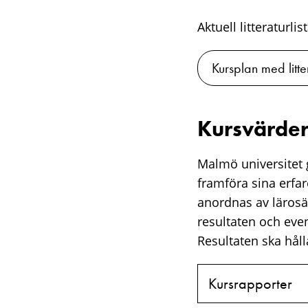
Aktuell litteraturli
Kursplan med litte
Kursvärder
Malmö universitet g
framföra sina erfa
anordnas av lärosä
resultaten och eve
Resultaten ska hålla
Kursrapporter