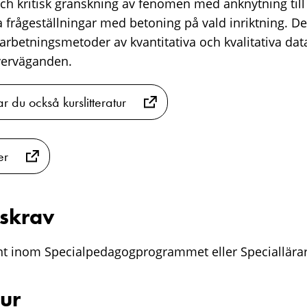
ch kritisk granskning av fenomen med anknytning till
 frågeställningar med betoning på vald inriktning. D
arbetningsmetoder av kvantitativa och kvalitativa da
verväganden.
ar du också kurslitteratur
er
skrav
nt inom Specialpedagogprogrammet eller Speciallär
tur