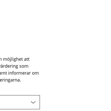
n möjlighet att
värdering som
samt informerar om
eringarna.