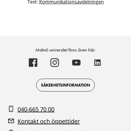
Text:
Kommunikationsavdelningen
Malmö universitet finns även här:
Malmö
Malmö
Malmö
Malmö
universitet
universitet
universitet
universitet
-
-
-
-
Logotyp
Logotyp
Logotyp
Logotyp
on
on
on
on
Facebook
Instagram
Youtube
LinkedIn
SÄKERHETSINFORMATION
040-665 70 00
Kontakt och öppettider