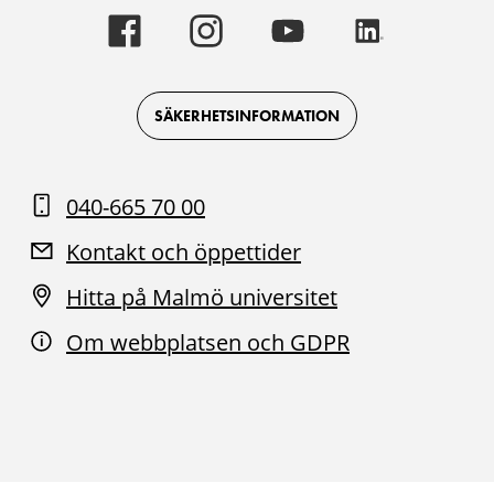
Malmö
Malmö
Malmö
Malmö
universitet
universitet
universitet
universitet
-
-
-
-
Logotyp
Logotyp
Logotyp
Logotyp
on
on
on
on
Facebook
Instagram
Youtube
LinkedIn
SÄKERHETSINFORMATION
040-665 70 00
Kontakt och öppettider
Hitta på Malmö universitet
Om webbplatsen och GDPR