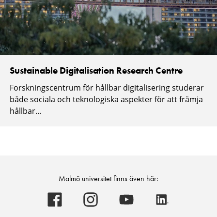
Sustainable Digitalisation Research Centre
Forskningscentrum för hållbar digitalisering studerar
både sociala och teknologiska aspekter för att främja
hållbar...
Malmö universitet finns även här:
Malmö
Malmö
Malmö
Malmö
universitet
universitet
universitet
universitet
-
-
-
-