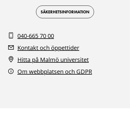
Logotyp
Logotyp
Logotyp
Logotyp
on
on
on
on
Facebook
Instagram
Youtube
LinkedIn
SÄKERHETSINFORMATION
040-665 70 00
Kontakt och öppettider
Hitta på Malmö universitet
Om webbplatsen och GDPR