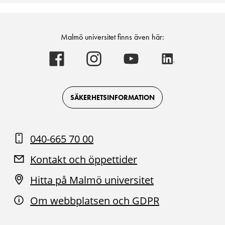
Malmö universitet finns även här:
Malmö
Malmö
Malmö
Malmö
universitet
universitet
universitet
universitet
-
-
-
-
Logotyp
Logotyp
Logotyp
Logotyp
on
on
on
on
Facebook
Instagram
Youtube
LinkedIn
SÄKERHETSINFORMATION
040-665 70 00
Kontakt och öppettider
Hitta på Malmö universitet
Om webbplatsen och GDPR