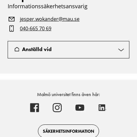
Informationssäkerhetsansvarig
jesper.wokander@mau.se
040-665 70 69
Anställd vid
Malmö universitet finns även här:
Malmö
Malmö
Malmö
Malmö
universitet
universitet
universitet
universitet
-
-
-
-
Logotyp
Logotyp
Logotyp
Logotyp
on
on
on
on
Facebook
Instagram
Youtube
LinkedIn
SÄKERHETSINFORMATION