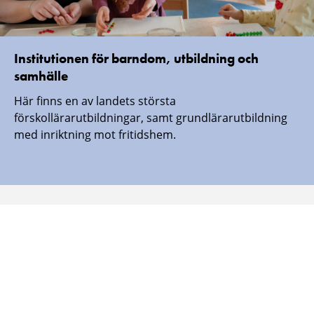
Institutionen för barndom, utbildning och
samhälle
Här finns en av landets största
förskollärarutbildningar, samt grundlärarutbildning
med inriktning mot fritidshem.
Malmö universitet finns även här:
Malmö
Malmö
Malmö
Malmö
universitet
universitet
universitet
universitet
-
-
-
-
Logotyp
Logotyp
Logotyp
Logotyp
on
on
on
on
Facebook
Instagram
Youtube
LinkedIn
SÄKERHETSINFORMATION