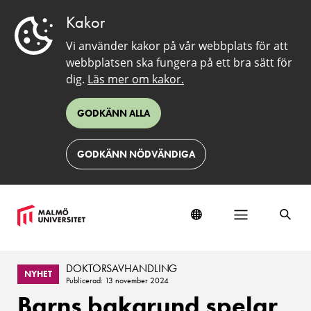
Kakor
Vi använder kakor på vår webbplats för att
webbplatsen ska fungera på ett bra sätt för
dig.
Läs mer om kakor.
GODKÄNN ALLA
GODKÄNN NÖDVÄNDIGA
DOKTORSAVHANDLING
NYHET
Publicerad: 13 november 2024
Barns bakgrund spelar