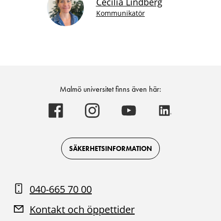
Cecilia Lindberg
Kommunikatör
Malmö universitet finns även här:
Malmö
Malmö
Malmö
Malmö
universitet
universitet
universitet
universitet
-
-
-
-
Logotyp
Logotyp
Logotyp
Logotyp
on
on
on
on
Facebook
Instagram
Youtube
LinkedIn
SÄKERHETSINFORMATION
040-665 70 00
Kontakt och öppettider