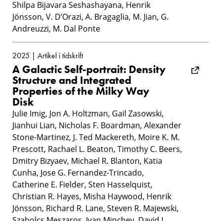
Shilpa Bijavara Seshashayana, Henrik
Jönsson, V. D’Orazi, A. Bragaglia, M. Jian, G.
Andreuzzi, M. Dal Ponte
2025 | Artikel i tidskrift
A Galactic Self-portrait: Density
Structure and Integrated
Properties of the Milky Way
Disk
Julie Imig, Jon A. Holtzman, Gail Zasowski,
Jianhui Lian, Nicholas F. Boardman, Alexander
Stone-Martinez, J. Ted Mackereth, Moire K. M.
Prescott, Rachael L. Beaton, Timothy C. Beers,
Dmitry Bizyaev, Michael R. Blanton, Katia
Cunha, Jose G. Fernandez-Trincado,
Catherine E. Fielder, Sten Hasselquist,
Christian R. Hayes, Misha Haywood, Henrik
Jönsson, Richard R. Lane, Steven R. Majewski,
Szabolcs Meszaros, Ivan Minchev, David L.