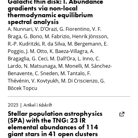
Galactic thin disk: I. Abundance
gradients via non-local
thermodynamic equilibrium
spectral analysis
A. Nunnari, V. D’Orazi, G. Fiorentino, V. F.
Braga, G. Bono, M. Fabrizio, Henrik Jönsson,
R.-P. Kudritzki, R. da Silva, M. Bergemann, E.
Poggio, J. M. Otto, K. Baeza-Villagra, A.
Bragaglia, G. Ceci, M. Dall’Ora, L. Inno, C.
Lardo, N. Matsunaga, M. Monelli, M. Sánchez-
Benavente, C. Sneden, M. Tantalo, F.
Thévénin, V. Kovtyukh, M. Di Criscienzo, G.
Böcek Topcu
2025 | Artikel i tidskrift
Stellar population astrophysics
(SPA) with the TNG: 23 IR
elemental abundances of 114
giant stars in 41 open clusters