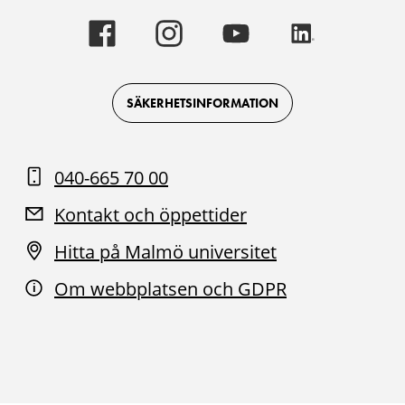
Malmö
Malmö
Malmö
Malmö
universitet
universitet
universitet
universitet
-
-
-
-
Logotyp
Logotyp
Logotyp
Logotyp
on
on
on
on
Facebook
Instagram
Youtube
LinkedIn
SÄKERHETSINFORMATION
040-665 70 00
Kontakt och öppettider
Hitta på Malmö universitet
Om webbplatsen och GDPR