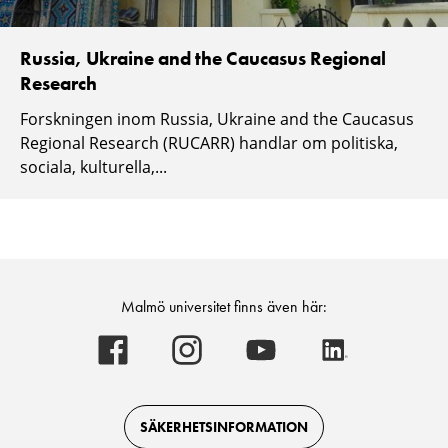
Russia, Ukraine and the Caucasus Regional
Research
Forskningen inom Russia, Ukraine and the Caucasus
Regional Research (RUCARR) handlar om politiska,
sociala, kulturella,...
Malmö universitet finns även här:
Malmö
Malmö
Malmö
Malmö
universitet
universitet
universitet
universitet
-
-
-
-
Logotyp
Logotyp
Logotyp
Logotyp
on
on
on
on
Facebook
Instagram
Youtube
LinkedIn
SÄKERHETSINFORMATION