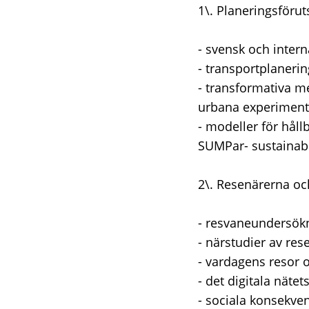
1\. Planeringsföru
- svensk och intern
- transportplaneri
- transformativa me
urbana experiment
- modeller för håll
SUMPar- sustainabl
2\. Resenärerna oc
- resvaneundersök
- närstudier av re
- vardagens resor o
- det digitala nätet
- sociala konsekv