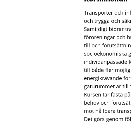
Transporter och in
och trygga och säk
Samtidigt bidrar tr
föroreningar och bu
till och förutsättn
socioekonomiska gr
individanpassade lö
till både fler möjl
energikrävande ford
gaturummet är till 
Kursen tar fasta på
behov och förutsät
mot hållbara trans
Det görs genom fö