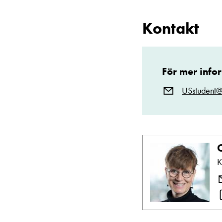
Kontakt
För mer info
USstudent
C
K