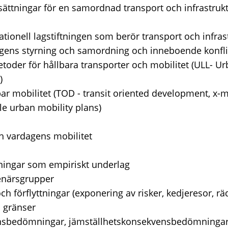
tsättningar för en samordnad transport och infrastruk
ationell lagstiftningen som berör transport och infra
ngens styrning och samordning och inneboende konfli
toder för hållbara transporter och mobilitet (ULL- Urb
)
bar mobilitet (TOD - transit oriented development, x-
e urban mobility plans)
h vardagens mobilitet
ningar som empiriskt underlag
senärsgrupper
ch förflyttningar (exponering av risker, kedjeresor, rä
s gränser
ensbedömningar, jämställhetskonsekvensbedömningar