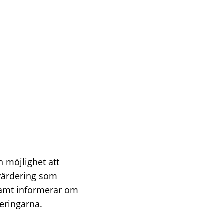
n möjlighet att
värdering som
samt informerar om
eringarna.