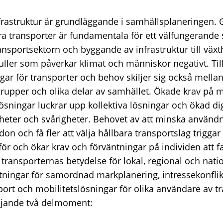
frastruktur är grundläggande i samhällsplaneringen. G
ra transporter är fundamentala för ett välfungerande
ansportsektorn och byggande av infrastruktur till väx
ller som påverkar klimat och människor negativt. Till
ingar för transporter och behov skiljer sig också mellan
upper och olika delar av samhället. Ökade krav på 
sningar luckrar upp kollektiva lösningar och ökad dig
igheter och svårigheter. Behovet av att minska använd
on och få fler att välja hållbara transportslag trigga
för och ökar krav och förväntningar på individen att fa
 transporternas betydelse för lokal, regional och natio
tningar för samordnad markplanering, intressekonflik
port och mobilitetslösningar för olika användare av t
ljande två delmoment: