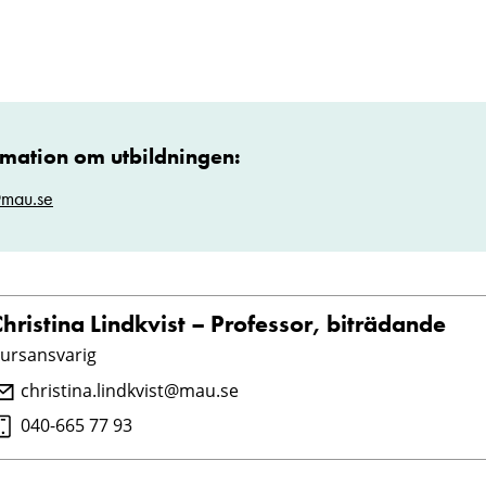
rmation om utbildningen:
@mau.se
hristina Lindkvist – Professor, biträdande
ursansvarig
christina.lindkvist@mau.se
040-665 77 93