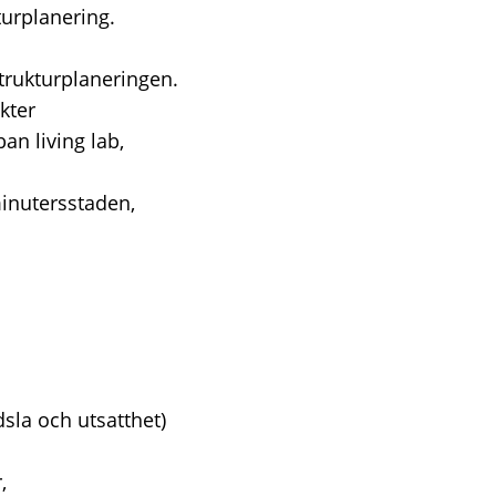
turplanering.
strukturplaneringen.
kter
an living lab,
minutersstaden,
dsla och utsatthet)
,