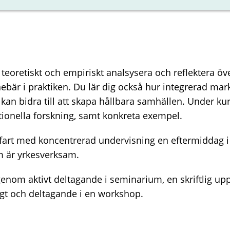
 teoretiskt och empiriskt analsysera och reflektera öv
nebär i praktiken. Du lär dig också hur integrerad m
kan bidra till att skapa hållbara samhällen. Under ku
tionella forskning, samt konkreta exempel.
fart med koncentrerad undervisning en eftermiddag 
om är yrkesverksam.
enom aktivt deltagande i seminarium, en skriftlig u
gt och deltagande i en workshop.