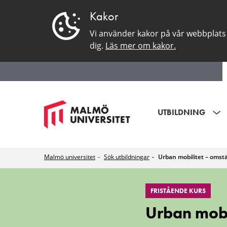
Kakor
Vi använder kakor på vår webbplats 
dig.
Läs mer om kakor.
UTBILDNING
Malmö universitet
Sök utbildningar
Urban mobilitet – omstä
Urban
FRISTÅENDE KURS
mobilitet
Urban mobi