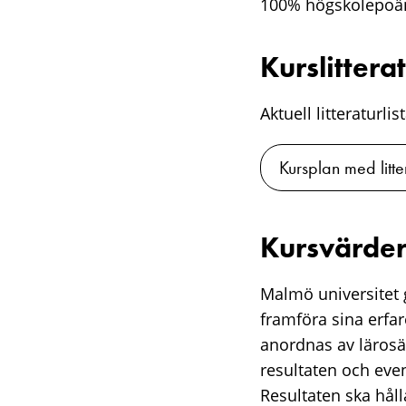
100% högskolepoä
Kurslittera
Aktuell litteraturli
Kursplan med litte
Kursvärder
Malmö universitet g
framföra sina erfa
anordnas av lärosä
resultaten och eve
Resultaten ska hålla