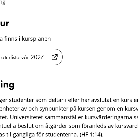
ng
tur
sta finns i kursplanen
raturlista vår 2027
ing
er studenter som deltar i eller har avslutat en kurs e
renheter av och synpunkter på kursen genom en kurs
tet. Universitetet sammanställer kursvärderingarna 
ntuella beslut om åtgärder som föranleds av kursvärd
s tillgängliga för studenterna. (HF 1:14).