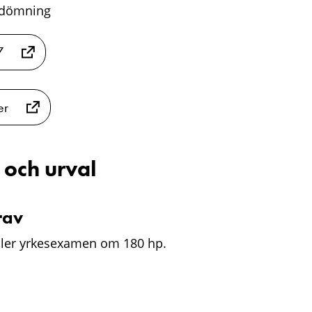
edömning
7
er
 och urval
rav
ler yrkesexamen om 180 hp.