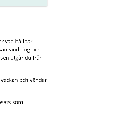
er vad hållbar
arkanvändning och
rsen utgår du från
i veckan och vänder
ppsats som