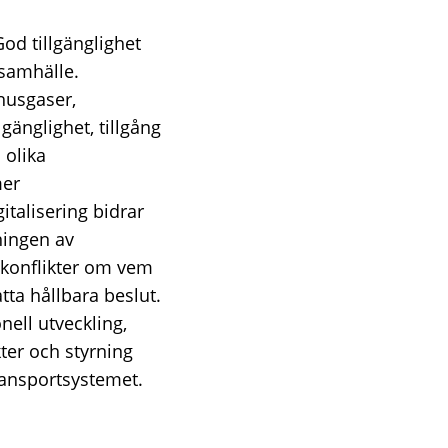
od tillgänglighet
 samhälle.
thusgaser,
gänglighet, tillgång
 olika
mer
italisering bidrar
ningen av
r konflikter om vem
tta hållbara beslut.
nell utveckling,
ter och styrning
ransportsystemet.