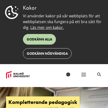
Kakor
Vi använder kakor på vår webbplats för att
webbplatsen ska fungera på ett bra sätt för
dig.
Läs mer om kakor.
GODKÄNN ALLA
GODKÄNN NÖDVÄNDIGA
Kompletterande
pedagogisk
utbildning
Kompletterande pedagogisk
-