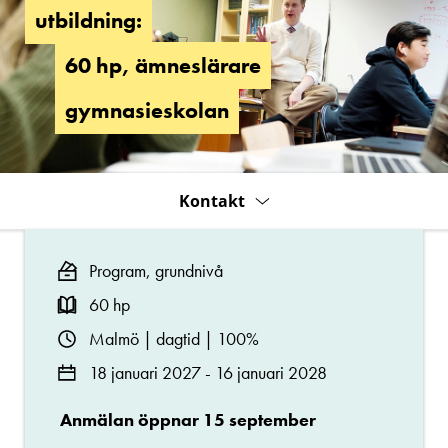
ämneslärare,
utbildning:
60
hp:
60 hp, ämneslärare
gymnasieskolan
gymnasieskolan
Kontakt
Program, grundnivå
60 hp
Malmö | dagtid | 100%
18 januari 2027 - 16 januari 2028
Anmälan öppnar 15 september