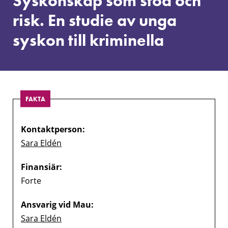
Syskonskap som stöd och
risk.
En
risk. En studie av unga
studie
syskon till kriminella
av
unga
syskon
till
kriminella
FAKTA
Kontaktperson:
Sara Eldén
Finansiär:
Forte
Ansvarig vid Mau:
Sara Eldén