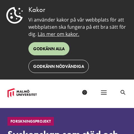
Kakor
Vi använder kakor på vår webbplats för att
webbplatsen ska fungera på ett bra sätt för
dig.
Läs mer om kakor.
GODKÄNN ALLA
GODKÄNN NÖDVÄNDIGA
Syskonskap
som
FORSKNINGSPROJEKT
stöd
och