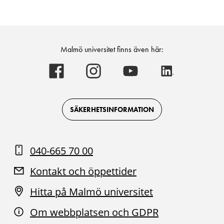
Malmö universitet finns även här:
Malmö
Malmö
Malmö
Malmö
universitet
universitet
universitet
universitet
-
-
-
-
Logotyp
Logotyp
Logotyp
Logotyp
on
on
on
on
Facebook
Instagram
Youtube
LinkedIn
SÄKERHETSINFORMATION
040-665 70 00
Kontakt och öppettider
Hitta på Malmö universitet
Om webbplatsen och GDPR