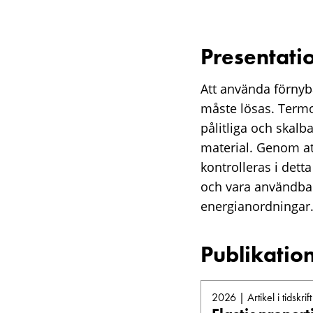
Presentati
Att använda förnyba
måste lösas. Termoe
pålitliga och skal
material. Genom at
kontrolleras i dett
och vara användbar
energianordningar
Publikatio
2026 | Artikel i tidskrift