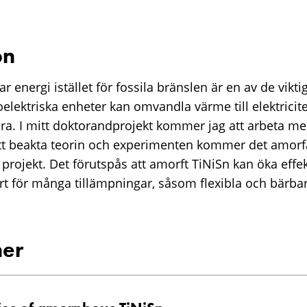
on
r energi istället för fossila bränslen är en av de vikt
lektriska enheter kan omvandla värme till elektricitet
bara. I mitt doktorandprojekt kommer jag att arbeta m
t beakta teorin och experimenten kommer det amorfa
a projekt. Det förutspås att amorft TiNiSn kan öka effek
t för många tillämpningar, såsom flexibla och bärba
.
ner