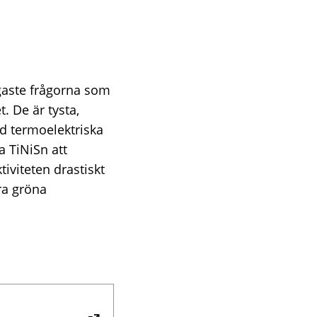
igaste frågorna som
. De är tysta,
ed termoelektriska
 TiNiSn att
tiviteten drastiskt
ra gröna