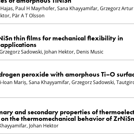
ties of amorphous TiNiSn
t Hajas, Paul H Mayrhofer, Sana Khayyamifar, Grzegorz Artur
ktor, Pär A T Olsson
Sn thin films for mechanical flexibility in
 applications
Grzegorz Sadowski, Johan Hektor, Denis Music
ydrogen peroxide with amorphous Ti–O surfa
i-Ioan Mariș, Sana Khayyamifar, Grzegorz Sadowski, Tautgir
imary and secondary properties of thermoelect
y on the thermomechanical behavior of ZrNiS
Khayyamifar, Johan Hektor