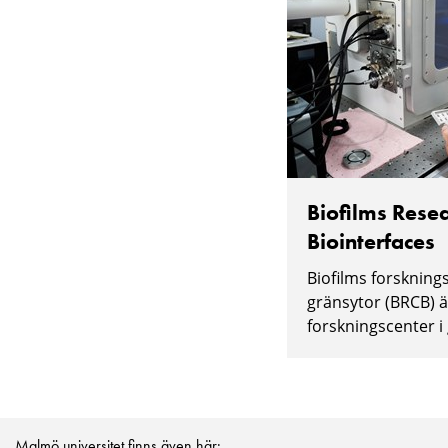
Biofilms Resea
Biointerfaces
Biofilms forskning
gränsytor (BRCB) ä
forskningscenter i 
Malmö universitet finns även här: