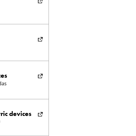
ces
das
ric devices
n