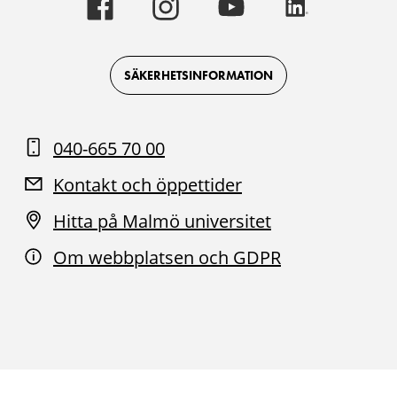
universitet
universitet
universitet
universitet
-
-
-
-
Logotyp
Logotyp
Logotyp
Logotyp
on
on
on
on
Facebook
Instagram
Youtube
LinkedIn
SÄKERHETSINFORMATION
040-665 70 00
Kontakt och öppettider
Hitta på Malmö universitet
Om webbplatsen och GDPR