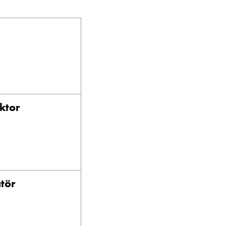
ktor
tör