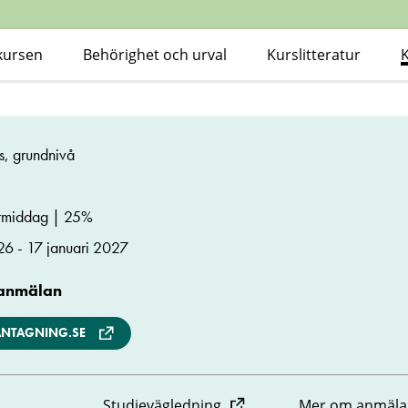
kursen
Behörighet och urval
Kurslitteratur
s, grundnivå
rmiddag | 25%
26 - 17 januari 2027
 anmälan
ANTAGNING.SE
Studievägledning
Mer om anmäla