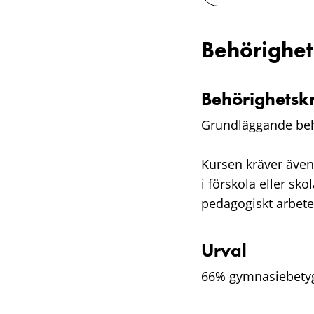
Behörighet
Behörighetsk
Grundläggande beh
Kursen kräver även
i förskola eller sk
pedagogiskt arbete 
Urval
66% gymnasiebetyg