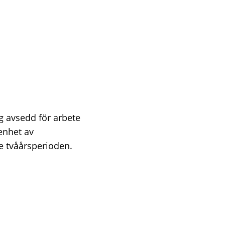
g avsedd för arbete
renhet av
te tvåårsperioden.