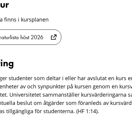
tur
sta finns i kursplanen
raturlista höst 2026
ing
er studenter som deltar i eller har avslutat en kurs e
renheter av och synpunkter på kursen genom en kurs
tet. Universitetet sammanställer kursvärderingarna 
ntuella beslut om åtgärder som föranleds av kursvärd
s tillgängliga för studenterna. (HF 1:14).