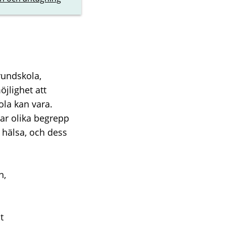
rundskola,
jlighet att
ola kan vara.
ar olika begrepp
 hälsa, och dess
n,
t