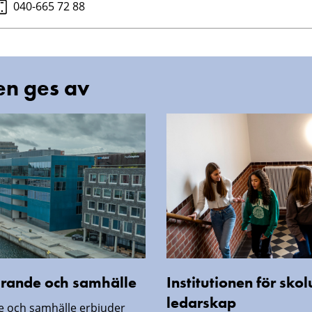
040-665 72 88
en ges av
lärande och samhälle
Institutionen för sko
ledarskap
de och samhälle erbjuder