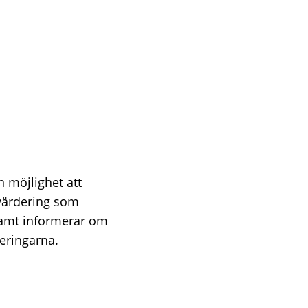
n möjlighet att
värdering som
samt informerar om
eringarna.