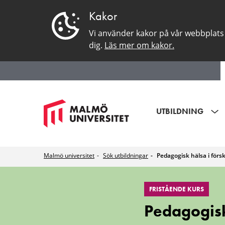
Kakor
Vi använder kakor på vår webbplats 
dig.
Läs mer om kakor.
UTBILDNING
Malmö universitet
Sök utbildningar
Pedagogisk hälsa i förs
Pedagogisk
FRISTÅENDE KURS
hälsa
Pedagogisk