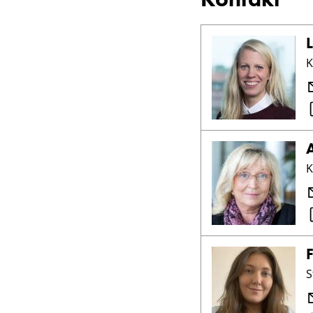
K
K
S