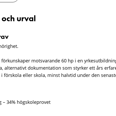
 och urval
rav
örighet.
 förkunskaper motsvarande 60 hp i en yrkesutbildnin
ola, alternativt dokumentation som styrker ett års erfa
i förskola eller skola, minst halvtid under den senas
 – 34% högskoleprovet