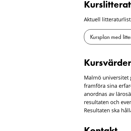
Kurslittera
Aktuell litteraturli
Kursplan med litte
Kursvärder
Malmö universitet g
framföra sina erfa
anordnas av lärosä
resultaten och eve
Resultaten ska hålla
Kontakt