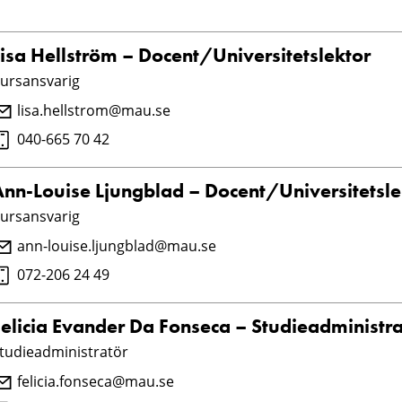
Lisa Hellström – Docent/Universitetslektor
ursansvarig
lisa.hellstrom@mau.se
040-665 70 42
Ann-Louise Ljungblad – Docent/Universitetsle
ursansvarig
ann-louise.ljungblad@mau.se
072-206 24 49
Felicia Evander Da Fonseca – Studieadministra
tudieadministratör
felicia.fonseca@mau.se