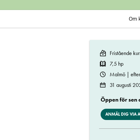
i
förskola
Om 
och
Fristående kur
skola
7,5 hp
Malmö | efte
31 augusti 20
Öppen för sen
ANMÄL DIG VIA 