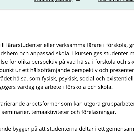
ill lärarstudenter eller verksamma lärare i förskola, g
tidshem och anpassad skola. I kursen ges studenter mö
else för olika perspektiv på vad hälsa i förskola och sk
punkt ur ett hälsofrämjande perspektiv och presenter
t hälsa, som fysisk, psykisk, social och existentiell
ogers vardagliga arbete i förskola och skola.
varierande arbetsformer som kan utgöra grupparbete
seminarier, temaaktiviteter och föreläsningar.
de bygger på att studenterna deltar i ett gemensam