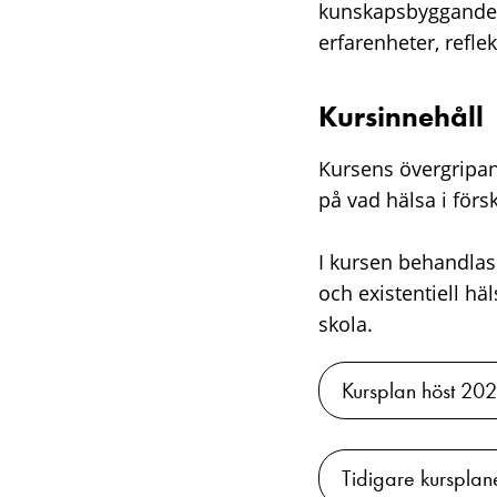
kunskapsbyggande 
erfarenheter, refle
Kursinnehåll
Kursens övergripand
på vad hälsa i förs
I kursen behandlas
och existentiell hä
skola.
Kursplan höst 20
Tidigare kursplan