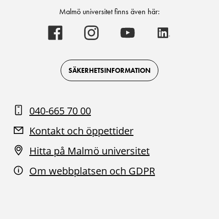
Malmö universitet finns även här:
Malmö
Malmö
Malmö
Malmö
universitet
universitet
universitet
universitet
-
-
-
-
Logotyp
Logotyp
Logotyp
Logotyp
on
on
on
on
Facebook
Instagram
Youtube
LinkedIn
SÄKERHETSINFORMATION
040-665 70 00
Kontakt och öppettider
Hitta på Malmö universitet
Om webbplatsen och GDPR