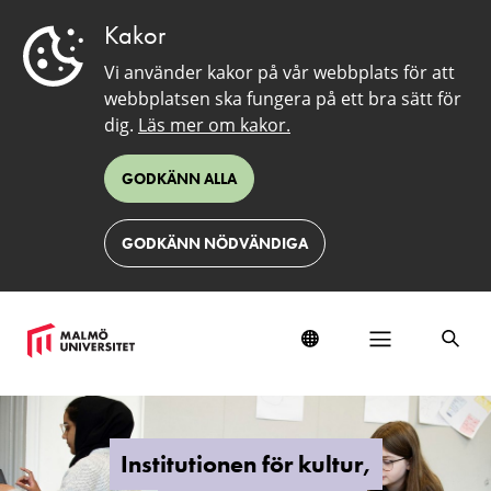
Kakor
Vi använder kakor på vår webbplats för att
webbplatsen ska fungera på ett bra sätt för
dig.
Läs mer om kakor.
GODKÄNN ALLA
GODKÄNN NÖDVÄNDIGA
Institutionen
för
kultur,
Institutionen för kultur,
språk