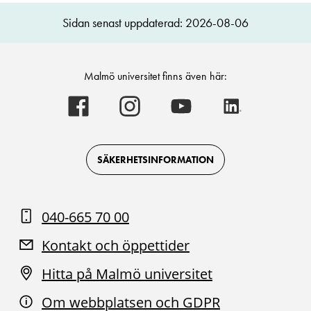
Sidan senast uppdaterad: 2026-08-06
Malmö universitet finns även här:
Malmö
Malmö
Malmö
Malmö
universitet
universitet
universitet
universitet
-
-
-
-
Logotyp
Logotyp
Logotyp
Logotyp
on
on
on
on
Facebook
Instagram
Youtube
LinkedIn
SÄKERHETSINFORMATION
040-665 70 00
Kontakt och öppettider
Hitta på Malmö universitet
Om webbplatsen och GDPR