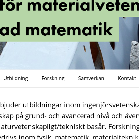
n för materialvet
ap
pad matematik
Utbildning
Forskning
Samverkan
Kontakt
rbjuder utbildningar inom ingenjörsvetens
skap på grund- och avancerad nivå och äve
Naturvetenskapligt/tekniskt basår. Forsknin
edrivs inom fysik, matematik, materialtekni