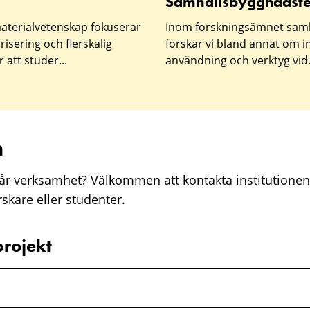
Samhällsbyggnadste
aterialvetenskap fokuserar
Inom forskningsämnet sam
risering och flerskalig
forskar vi bland annat om 
 att studer...
användning och verktyg vid.
n
vår verksamhet? Välkommen att kontakta institutione
kare eller studenter.
projekt