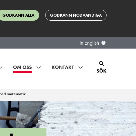
GODKÄNN ALLA
GODKÄNN NÖDVÄNDIGA
In English
OM OSS
KONTAKT
SÖK
ämpad matematik