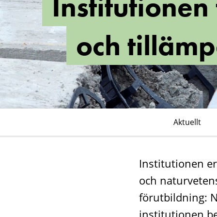
Institutione
materialvetensk
och
och tilläm
tillämpad
matematik
Aktuellt
Institutionen e
och naturveten
förutbildning: 
institutionen b