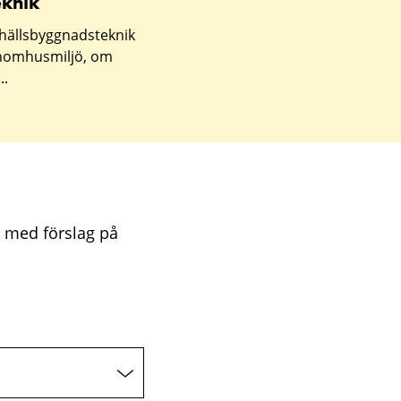
knik
hällsbyggnadsteknik
inomhusmiljö, om
..
n med förslag på