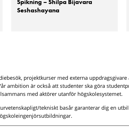
Spikning – Shilpa Bijavara
Seshashayana
udiebesök, projektkurser med externa uppdragsgivare ä
år ambition är också att studenter ska göra studentp
llsammans med aktörer utanför högskolesystemet.
turvetenskapligt/tekniskt basår garanterar dig en utbi
ögskoleingenjörsutbildningar.