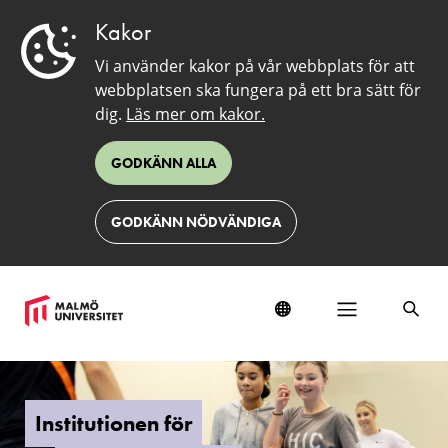
Kakor
Vi använder kakor på vår webbplats för att
webbplatsen ska fungera på ett bra sätt för
dig.
Läs mer om kakor.
GODKÄNN ALLA
GODKÄNN NÖDVÄNDIGA
Institutionen
för
idrottsvetenskap
Institutionen för