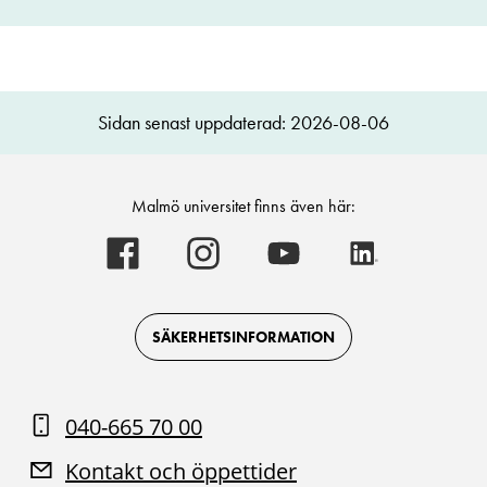
Sidan senast uppdaterad: 2026-08-06
Malmö universitet finns även här:
Malmö
Malmö
Malmö
Malmö
universitet
universitet
universitet
universitet
-
-
-
-
Logotyp
Logotyp
Logotyp
Logotyp
on
on
on
on
Facebook
Instagram
Youtube
LinkedIn
SÄKERHETSINFORMATION
040-665 70 00
Kontakt och öppettider