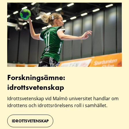
forskningsämnet
Forskningsämne:
idrottsvetenskap
Forskningsämne:
idrottsvetenskap
Idrottsvetenskap vid Malmö universitet handlar om
idrottens och idrottsrörelsens roll i samhället.
IDROTTSVETENSKAP