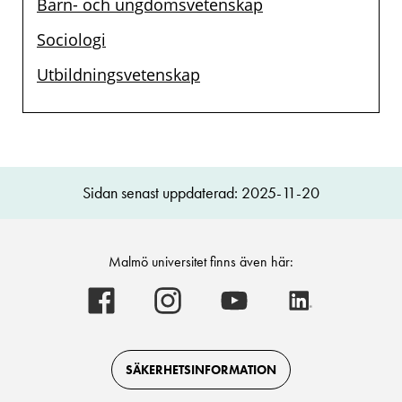
Barn- och ungdomsvetenskap
Sociologi
Utbildningsvetenskap
Sidan senast uppdaterad: 2025-11-20
Malmö universitet finns även här:
Malmö
Malmö
Malmö
Malmö
universitet
universitet
universitet
universitet
-
-
-
-
Logotyp
Logotyp
Logotyp
Logotyp
on
on
on
on
Facebook
Instagram
Youtube
LinkedIn
SÄKERHETSINFORMATION