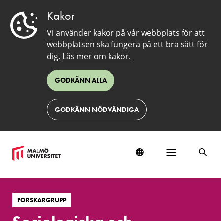
Kakor
Vi använder kakor på vår webbplats för att
webbplatsen ska fungera på ett bra sätt för
dig.
Läs mer om kakor.
GODKÄNN ALLA
GODKÄNN NÖDVÄNDIGA
Sociologiska
och
FORSKARGRUPP
barndomssociologiska
studier