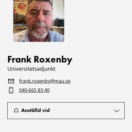
Frank Roxenby
Universitetsadjunkt
frank.roxenby@mau.se
040-665 83 40
Anställd vid