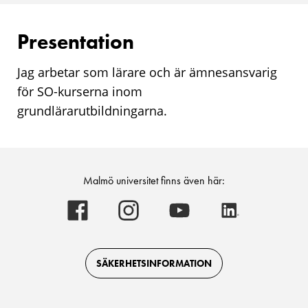
Presentation
Jag arbetar som lärare och är ämnesansvarig
för SO-kurserna inom
grundlärarutbildningarna.
Malmö universitet finns även här:
Malmö
Malmö
Malmö
Malmö
universitet
universitet
universitet
universitet
-
-
-
-
Logotyp
Logotyp
Logotyp
Logotyp
on
on
on
on
Facebook
Instagram
Youtube
LinkedIn
SÄKERHETSINFORMATION