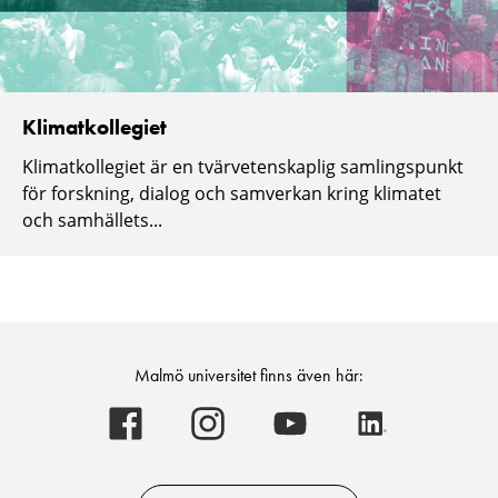
Klimatkollegiet
Klimatkollegiet är en tvärvetenskaplig samlingspunkt
för forskning, dialog och samverkan kring klimatet
och samhällets...
Malmö universitet finns även här:
Malmö
Malmö
Malmö
Malmö
universitet
universitet
universitet
universitet
-
-
-
-
Logotyp
Logotyp
Logotyp
Logotyp
on
on
on
on