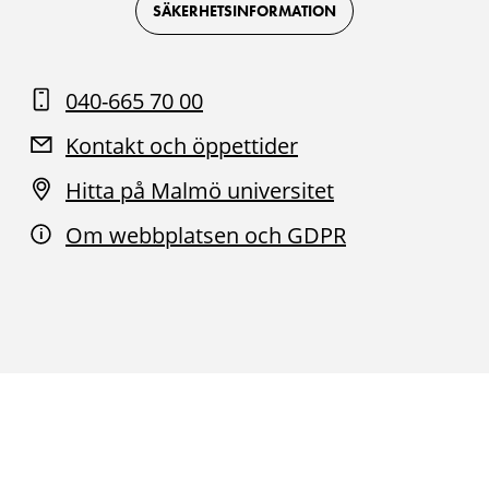
Facebook
Instagram
Youtube
LinkedIn
SÄKERHETSINFORMATION
040-665 70 00
Kontakt och öppettider
Hitta på Malmö universitet
Om webbplatsen och GDPR