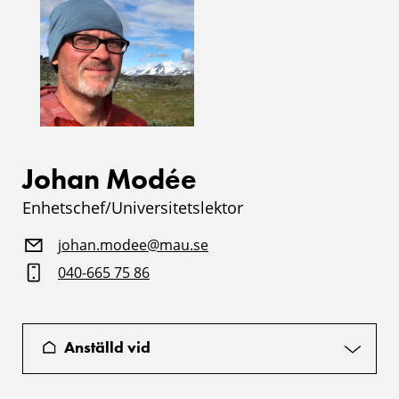
Johan Modée
Enhetschef/Universitetslektor
johan.modee@mau.se
040-665 75 86
Anställd vid