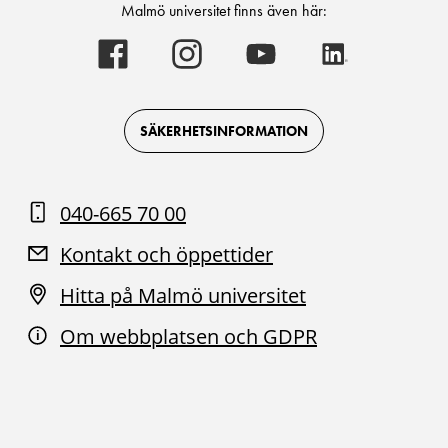
Malmö universitet finns även här:
Malmö
Malmö
Malmö
Malmö
universitet
universitet
universitet
universitet
-
-
-
-
Logotyp
Logotyp
Logotyp
Logotyp
on
on
on
on
Facebook
Instagram
Youtube
LinkedIn
SÄKERHETSINFORMATION
040-665 70 00
Kontakt och öppettider
Hitta på Malmö universitet
Om webbplatsen och GDPR