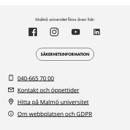
Malmö universitet finns även här:
Malmö
Malmö
Malmö
Malmö
universitet
universitet
universitet
universitet
-
-
-
-
Logotyp
Logotyp
Logotyp
Logotyp
on
on
on
on
Facebook
Instagram
Youtube
LinkedIn
SÄKERHETSINFORMATION
040-665 70 00
Kontakt och öppettider
Hitta på Malmö universitet
Om webbplatsen och GDPR