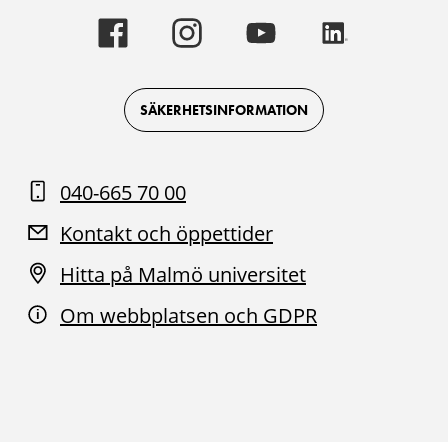
Malmö
Malmö
Malmö
Malmö
universitet
universitet
universitet
universitet
-
-
-
-
Logotyp
Logotyp
Logotyp
Logotyp
on
on
on
on
Facebook
Instagram
Youtube
LinkedIn
SÄKERHETSINFORMATION
040-665 70 00
Kontakt och öppettider
Hitta på Malmö universitet
Om webbplatsen och GDPR