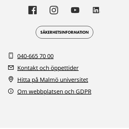
Malmö
Malmö
Malmö
Malmö
universitet
universitet
universitet
universitet
-
-
-
-
Logotyp
Logotyp
Logotyp
Logotyp
on
on
on
on
Facebook
Instagram
Youtube
LinkedIn
SÄKERHETSINFORMATION
040-665 70 00
Kontakt och öppettider
Hitta på Malmö universitet
Om webbplatsen och GDPR