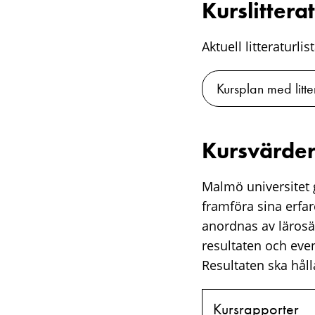
Kurslittera
Aktuell litteraturli
Kursplan med litte
Kursvärder
Malmö universitet g
framföra sina erfa
anordnas av lärosä
resultaten och eve
Resultaten ska hålla
Kursrapporter