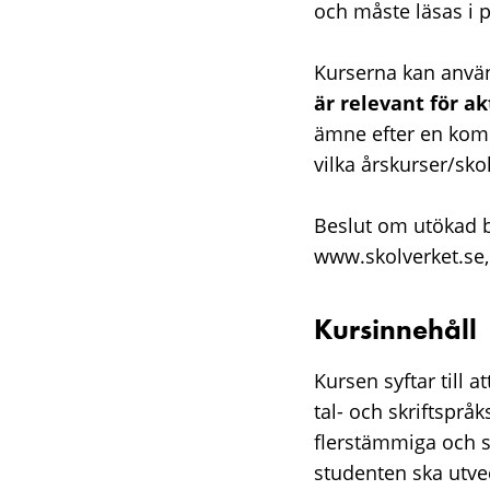
och måste läsas i 
Kurserna kan anvä
är relevant för ak
ämne efter en komp
vilka årskurser/sk
Beslut om utökad b
www.skolverket.se, 
Kursinnehåll
Kursen syftar till 
tal- och skriftsprå
flerstämmiga och sp
studenten ska utvec