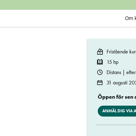
lärare
åk
Om 
1-
Fristående kur
6,
15 hp
II
Distans | eft
31 augusti 20
Öppen för sen
ANMÄL DIG VIA 