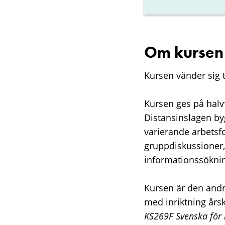
Om kursen
Kursen vänder sig ti
Kursen ges på halvf
Distansinslagen by
varierande arbetsf
gruppdiskussioner, 
informationssökni
Kursen är den andr
med inriktning års
KS269F Svenska för l