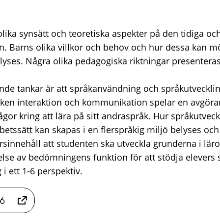
ika synsätt och teoretiska aspekter på den tidiga och 
. Barns olika villkor och behov och hur dessa kan möt
lyses. Några olika pedagogiska riktningar presenteras
nde tankar är att språkanvändning och språkutveckli
vilken interaktion och kommunikation spelar en avgöra
gor kring att lära på sitt andraspråk. Hur språkutvec
betssätt kan skapas i en flerspråkig miljö belyses och
rsinnehåll att studenten ska utveckla grunderna i lä
else av bedömningens funktion för att stödja elevers 
i ett 1-6 perspektiv.
26