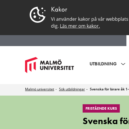
Kakor
Vi använder kakor på vår webbplats 
dig.
Läs mer om kakor.
UTBILDNING
Malmö universitet
Sök utbildningar
Svenska för lärare åk 1-6
Svenska
FRISTÅENDE KURS
för
Svenska för