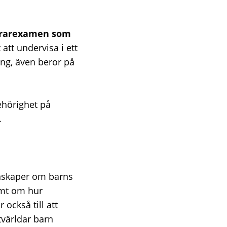
lärarexamen som
tt undervisa i ett
ng, även beror på
ehörighet på
.
kunskaper om barns
samt om hur
också till att
tvärldar barn