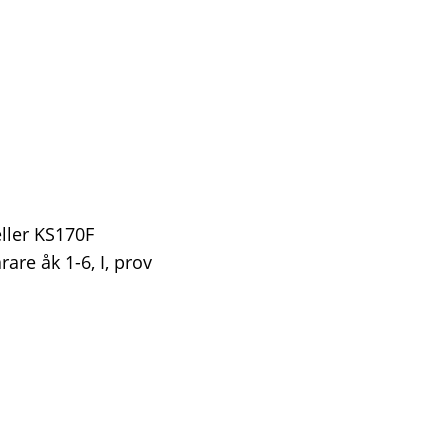
ller KS170F
are åk 1-6, I, prov