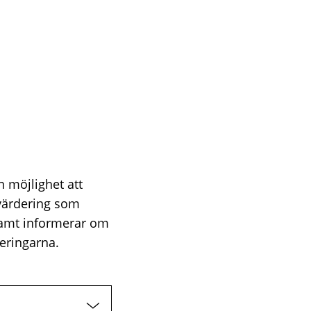
n möjlighet att
värdering som
samt informerar om
eringarna.