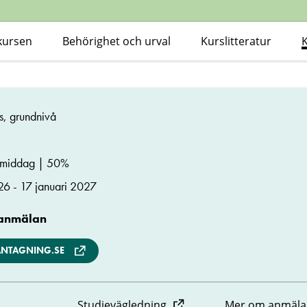
kursen
Behörighet och urval
Kurslitteratur
s, grundnivå
ermiddag | 50%
26 - 17 januari 2027
 anmälan
ANTAGNING.SE
Studievägledning
Mer om anmäla