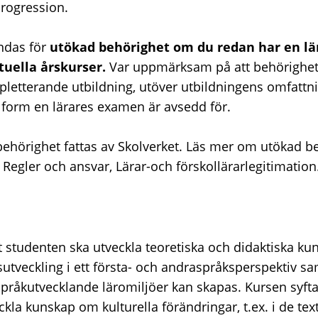
progression.
ndas för
utökad
behörighet om du redan har en 
tuella årskurser.
Var uppmärksam på att behörighet a
letterande utbildning, utöver utbildningens omfattni
olform en lärares examen är avsedd för.
ehörighet fattas av Skolverket. Läs mer om utökad b
Regler och ansvar, Lärar-och förskollärarlegitimation
att studenten ska utveckla teoretiska och didaktiska 
ksutveckling i ett första- och andraspråksperspektiv 
råkutvecklande läromiljöer kan skapas. Kursen syftar 
kla kunskap om kulturella förändringar, t.ex. i de tex