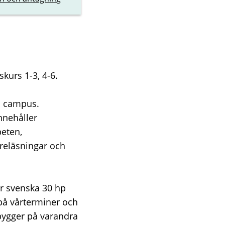
skurs 1-3, 4-6.
på campus.
nnehåller
beten,
öreläsningar och
r svenska 30 hp
på vårterminer och
bygger på varandra