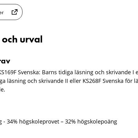
er
 och urval
rav
S169F Svenska: Barns tidiga läsning och skrivande I e
ga läsning och skrivande II eller KS268F Svenska för lär
de.
 - 34% högskoleprovet – 32% högskolepoäng