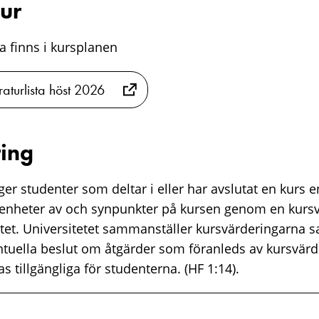
tur
sta finns i kursplanen
raturlista höst 2026
ing
er studenter som deltar i eller har avslutat en kurs e
renheter av och synpunkter på kursen genom en kurs
tet. Universitetet sammanställer kursvärderingarna 
ntuella beslut om åtgärder som föranleds av kursvärd
s tillgängliga för studenterna. (HF 1:14).