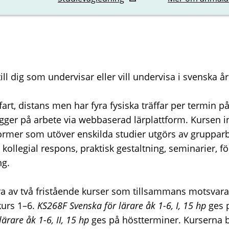
ll dig som undervisar eller vill undervisa i svenska år
art, distans men har fyra fysiska träffar per termin 
gger på arbete via webbaserad lärplattform. Kursen i
ormer som utöver enskilda studier utgörs av gruppar
kollegial respons, praktisk gestaltning, seminarier, f
ng.
a av två fristående kurser som tillsammans motsvara
kurs 1–6.
KS268F Svenska för lärare åk 1-6, I, 15 hp
ges 
ärare åk 1-6, II, 15 hp
ges på höstterminer. Kurserna 