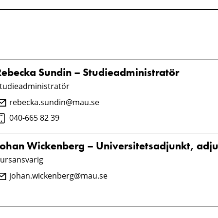
Rebecka Sundin – Studieadministratör
tudieadministratör
rebecka.sundin@mau.se
040-665 82 39
Johan Wickenberg – Universitetsadjunkt, adj
ursansvarig
johan.wickenberg@mau.se