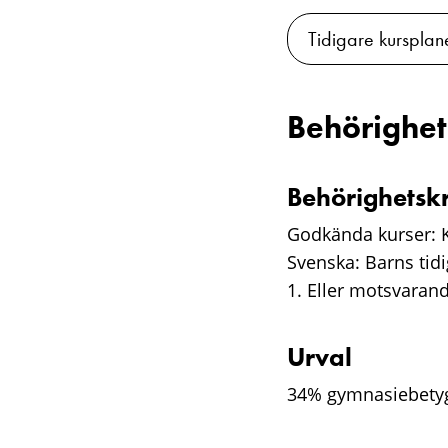
Tidigare kursplan
Behörighet
Behörighetsk
Godkända kurser: K
Svenska: Barns tidi
1. Eller motsvaran
Urval
34% gymnasiebetyg