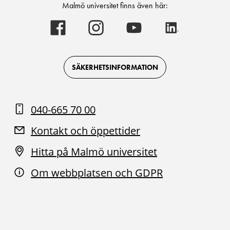
Malmö universitet finns även här:
Malmö
Malmö
Malmö
Malmö
universitet
universitet
universitet
universitet
-
-
-
-
Logotyp
Logotyp
Logotyp
Logotyp
on
on
on
on
Facebook
Instagram
Youtube
LinkedIn
SÄKERHETSINFORMATION
040-665 70 00
Kontakt och öppettider
Hitta på Malmö universitet
Om webbplatsen och GDPR