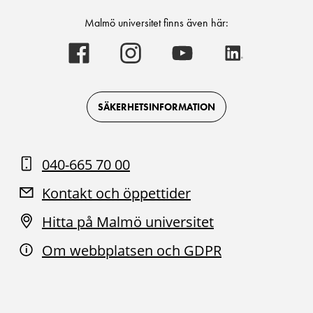
Malmö universitet finns även här:
Malmö
Malmö
Malmö
Malmö
universitet
universitet
universitet
universitet
-
-
-
-
Logotyp
Logotyp
Logotyp
Logotyp
on
on
on
on
Facebook
Instagram
Youtube
LinkedIn
SÄKERHETSINFORMATION
040-665 70 00
Kontakt och öppettider
Hitta på Malmö universitet
Om webbplatsen och GDPR