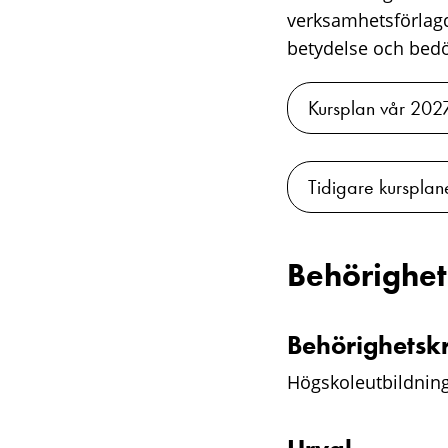
verksamhetsförlag
betydelse och bed
Kursplan vår 202
Tidigare kursplan
Behörighet
Behörighetsk
Högskoleutbildnin