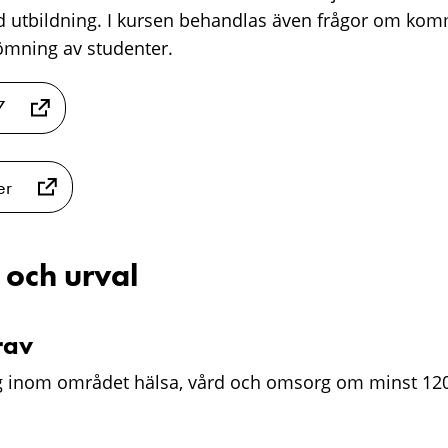
d utbildning. I kursen behandlas även frågor om ko
ömning av studenter.
7
er
 och urval
rav
g inom området hälsa, vård och omsorg om minst 120