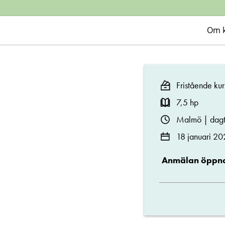
Om 
Fristående kur
7,5 hp
Malmö | dagt
18 januari 20
Anmälan öppna