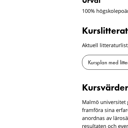
Urval
100% högskolepoä
Kurslittera
Aktuell litteraturli
Kursplan med litte
Kursvärder
Malmö universitet g
framföra sina erfa
anordnas av lärosä
resultaten och eve