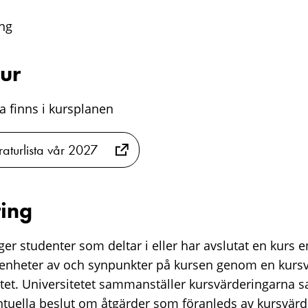
ng
tur
sta finns i kursplanen
raturlista vår 2027
ing
er studenter som deltar i eller har avslutat en kurs e
renheter av och synpunkter på kursen genom en kurs
tet. Universitetet sammanställer kursvärderingarna 
ntuella beslut om åtgärder som föranleds av kursvärd