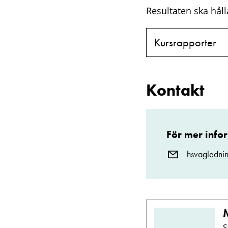
Resultaten ska håll
Kursrapporter
Kontakt
För mer info
hsvagledni
S