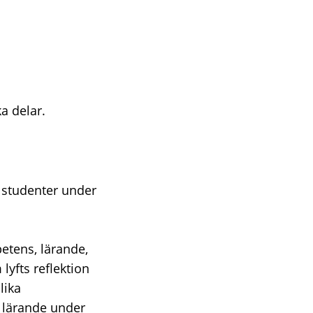
a delar.
a studenter under
etens, lärande,
yfts reflektion
lika
s lärande under