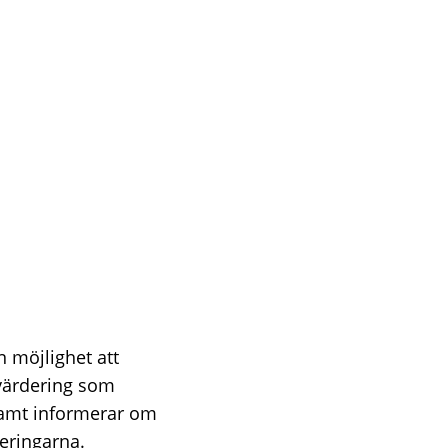
n möjlighet att
värdering som
samt informerar om
eringarna.