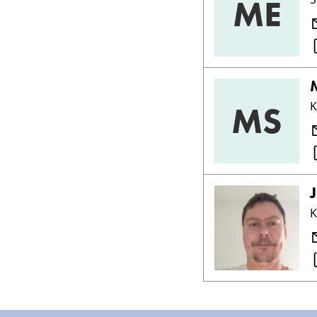
ME
MS
K
K