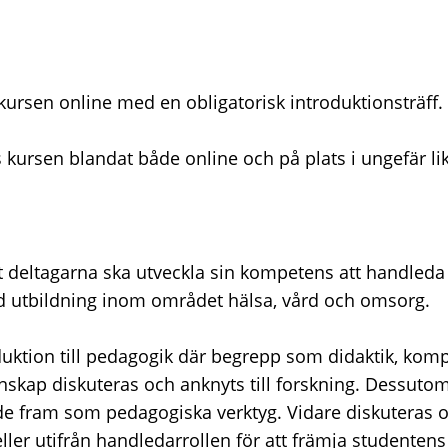
kursen online med en obligatorisk introduktionsträff.
kursen blandat både online och på plats i ungefär lik
att deltagarna ska utveckla sin kompetens att handled
d utbildning inom området hälsa, vård och omsorg.
duktion till pedagogik där begrepp som didaktik, komp
kap diskuteras och anknyts till forskning. Dessutom l
nde fram som pedagogiska verktyg. Vidare diskuteras o
er utifrån handledarrollen för att främja studenten