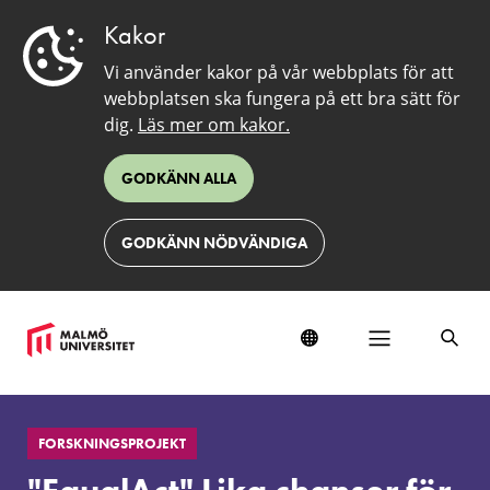
Kakor
Vi använder kakor på vår webbplats för att
webbplatsen ska fungera på ett bra sätt för
dig.
Läs mer om kakor.
GODKÄNN ALLA
GODKÄNN NÖDVÄNDIGA
"EqualAct"
Lika
FORSKNINGSPROJEKT
chanser
för