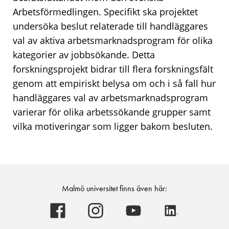
Arbetsförmedlingen. Specifikt ska projektet
undersöka beslut relaterade till handläggares
val av aktiva arbetsmarknadsprogram för olika
kategorier av jobbsökande. Detta
forskningsprojekt bidrar till flera forskningsfält
genom att empiriskt belysa om och i så fall hur
handläggares val av arbetsmarknadsprogram
varierar för olika arbetssökande grupper samt
vilka motiveringar som ligger bakom besluten.
Malmö universitet finns även här:
Malmö
Malmö
Malmö
Malmö
universitet
universitet
universitet
universitet
-
-
-
-