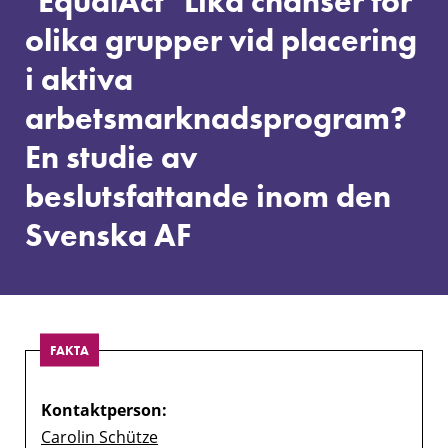
"EqualAct" Lika chanser för
olika
grupper
olika grupper vid placering
vid
i aktiva
placering
i
arbetsmarknadsprogram?
aktiva
arbetsmarknadsprogram?
En studie av
En
studie
beslutsfattande inom den
av
Svenska AF
beslutsfattande
inom
den
Svenska
AF
FAKTA
Kontaktperson:
Carolin Schütze