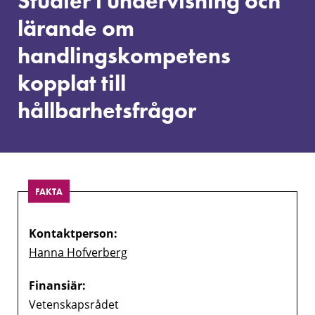
Studier i undervisning och
lärande
om
lärande om
handlingskompetens
handlingskompetens
kopplat
till
kopplat till
hållbarhetsfrågor
hållbarhetsfrågor
FAKTA
Kontaktperson:
Hanna Hofverberg
Finansiär:
Vetenskapsrådet