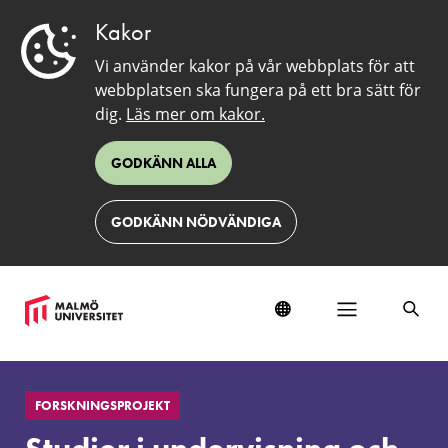
Kakor
Vi använder kakor på vår webbplats för att
webbplatsen ska fungera på ett bra sätt för
dig.
Läs mer om kakor.
GODKÄNN ALLA
GODKÄNN NÖDVÄNDIGA
Studier
i
FORSKNINGSPROJEKT
undervisning
och