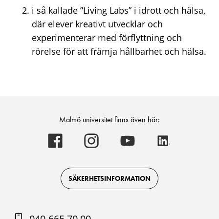
i så kallade ”Living Labs” i idrott och hälsa,
där elever kreativt utvecklar och
experimenterar med förflyttning och
rörelse för att främja hållbarhet och hälsa.
Malmö universitet finns även här:
Malmö
Malmö
Malmö
Malmö
universitet
universitet
universitet
universitet
-
-
-
-
Logotyp
Logotyp
Logotyp
Logotyp
on
on
on
on
Facebook
Instagram
Youtube
LinkedIn
SÄKERHETSINFORMATION
040-665 70 00