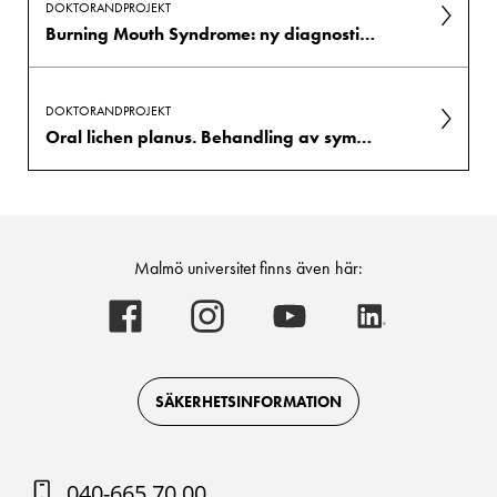
DOKTORANDPROJEKT
Burning Mouth Syndrome: ny diagnostik och behandling
DOKTORANDPROJEKT
Oral lichen planus. Behandling av symptomgivande läsioner
Malmö universitet finns även här:
Malmö
Malmö
Malmö
Malmö
universitet
universitet
universitet
universitet
-
-
-
-
Logotyp
Logotyp
Logotyp
Logotyp
on
on
on
on
Facebook
Instagram
Youtube
LinkedIn
SÄKERHETSINFORMATION
040-665 70 00