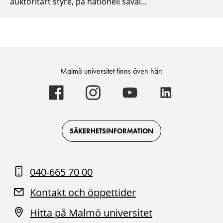
auktoritärt styre, på nationell såväl...
Malmö universitet finns även här:
Malmö
Malmö
Malmö
Malmö
universitet
universitet
universitet
universitet
-
-
-
-
Logotyp
Logotyp
Logotyp
Logotyp
on
on
on
on
Facebook
Instagram
Youtube
LinkedIn
SÄKERHETSINFORMATION
040-665 70 00
Kontakt och öppettider
Hitta på Malmö universitet