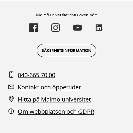
Malmö universitet finns även här:
Malmö
Malmö
Malmö
Malmö
universitet
universitet
universitet
universitet
-
-
-
-
Logotyp
Logotyp
Logotyp
Logotyp
on
on
on
on
Facebook
Instagram
Youtube
LinkedIn
SÄKERHETSINFORMATION
040-665 70 00
Kontakt och öppettider
Hitta på Malmö universitet
Om webbplatsen och GDPR