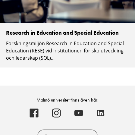
Research in Education and Special Education
Forskningsmiljön Research in Education and Special
Education (RESE) vid Institutionen för skolutveckling
och ledarskap (SOL)...
Malmö universitet finns även här:
Malmö
Malmö
Malmö
Malmö
universitet
universitet
universitet
universitet
-
-
-
-
Logotyp
Logotyp
Logotyp
Logotyp
on
on
on
on
Facebook
Instagram
Youtube
LinkedIn