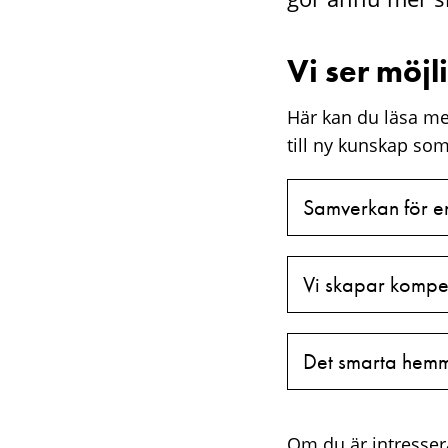
Vi ser möjl
Här kan du läsa me
till ny kunskap so
Samverkan för en 
Vi skapar kompet
Det smarta hemm
Om du är intressera