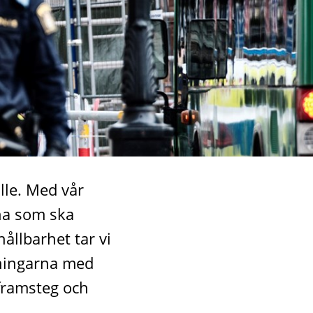
lle. Med vår
rna som ska
ållbarhet tar vi
aningarna med
 framsteg och