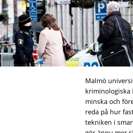
trygghet
Malmö universit
kriminologiska 
minska och före
reda på hur fas
tekniken i smar
gör ännu mer sk