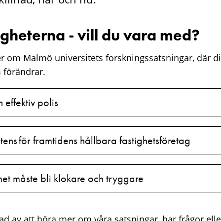
igheterna - vill du vara med?
r om Malmö universitets forskningssatsningar, där di
m förändrar.
effektiv polis
ens för framtidens hållbara fastighetsföretag
et måste bli klokare och tryggare
d av att höra mer om våra satsningar, har frågor elle