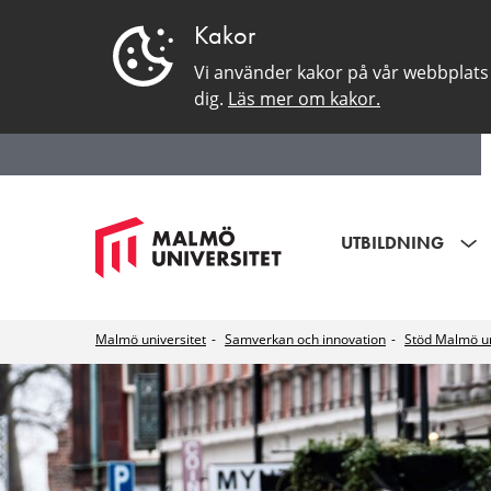
Kakor
Vi använder kakor på vår webbplats 
dig.
Läs mer om kakor.
UTBILDNING
Malmö universitet
Samverkan och innovation
Stöd Malmö un
Kunskap
för