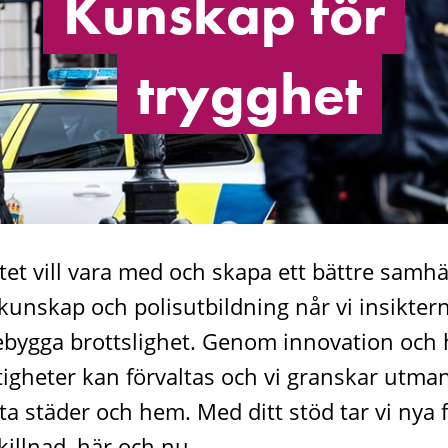
Kunskap för
trygghet
et vill vara med och skapa ett bättre samhä
kunskap och polisutbildning når vi insikte
bygga brottslighet. Genom innovation och h
tigheter kan förvaltas och vi granskar utm
ta städer och hem. Med ditt stöd tar vi nya
illnad, här och nu.