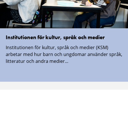
Institutionen för kultur, språk och medier
Institutionen för kultur, språk och medier (KSM)
arbetar med hur barn och ungdomar använder språk,
litteratur och andra medier...
Malmö universitet finns även här:
Malmö
Malmö
Malmö
Malmö
universitet
universitet
universitet
universitet
-
-
-
-
Logotyp
Logotyp
Logotyp
Logotyp
on
on
on
on