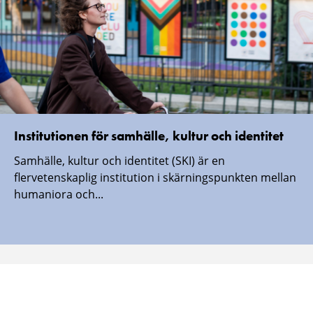
Institutionen för samhälle, kultur och identitet
Samhälle, kultur och identitet (SKI) är en
flervetenskaplig institution i skärningspunkten mellan
humaniora och...
Malmö universitet finns även här:
Malmö
Malmö
Malmö
Malmö