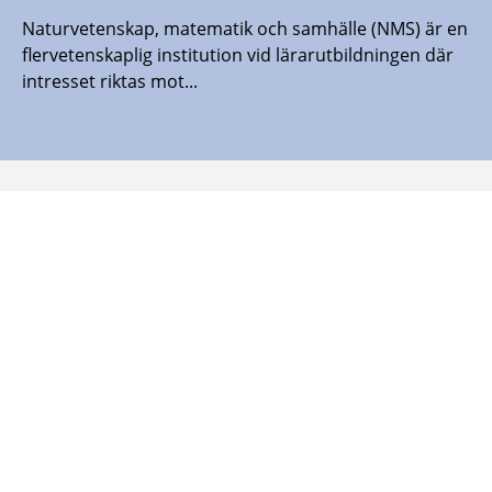
Naturvetenskap, matematik och samhälle (NMS) är en
flervetenskaplig institution vid lärarutbildningen där
intresset riktas mot...
Malmö universitet finns även här:
Malmö
Malmö
Malmö
Malmö
universitet
universitet
universitet
universitet
-
-
-
-
Logotyp
Logotyp
Logotyp
Logotyp
on
on
on
on
Facebook
Instagram
Youtube
LinkedIn
SÄKERHETSINFORMATION
040-665 70 00
Kontakt och öppettider