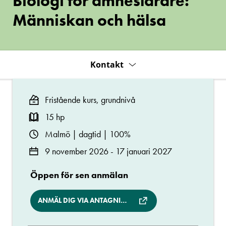
Biologi för ämneslärare:
och
hälsa
Människan och hälsa
Kontakt
Fristående kurs, grundnivå
15 hp
Malmö | dagtid | 100%
9 november 2026 - 17 januari 2027
Öppen för sen anmälan
ANMÄL DIG VIA ANTAGNING.SE