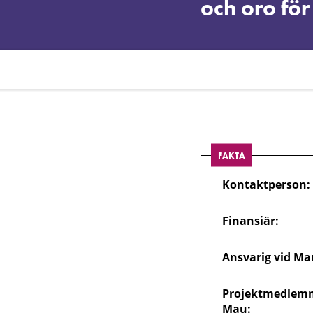
(o)trygg?
och oro för
En
studie
om
FAKTA
individegenskap
Kontaktperson:
och
Finansiär:
oro
Ansvarig vid Ma
för
Projektmedlemm
Mau: