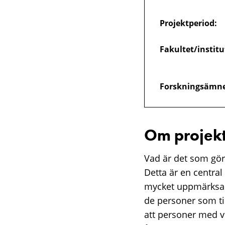
brott
Projektperiod:
Fakultet/institu
Forskningsämne
Om projekt
Vad är det som gör 
Detta är en central
mycket uppmärksamh
de personer som ti
att personer med vi