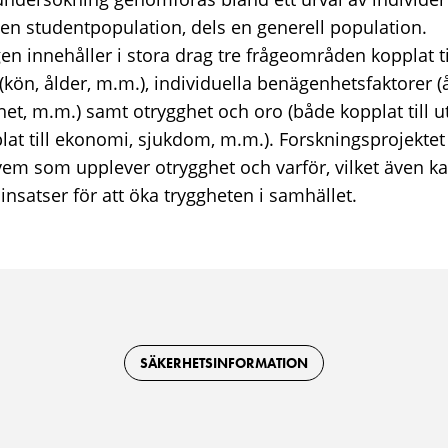
 en studentpopulation, dels en generell population.
n innehåller i stora drag tre frågeområden kopplat ti
kön, ålder, m.m.), individuella benägenhetsfaktorer (å
et, m.m.) samt otrygghet och oro (både kopplat till ut
at till ekonomi, sjukdom, m.m.). Forskningsprojektet 
m som upplever otrygghet och varför, vilket även kan 
insatser för att öka tryggheten i samhället.
SÄKERHETSINFORMATION