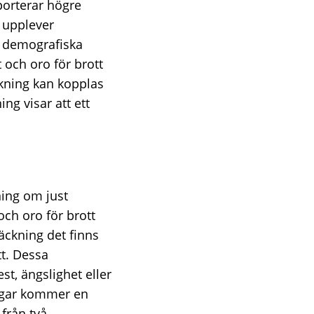
porterar högre
 upplever
ch demografiska
 och oro för brott
kning kan kopplas
ng visar att ett
ning om just
och oro för brott
äckning det finns
tt. Dessa
t, ängslighet eller
ingar kommer en
från två