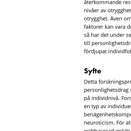
återkommande result
nivåer av otrygghe
otrygghet. Även om 
faktorer kan vara d
så har det under 
till personlighetsd
fördjupat individf
Syfte
Detta forskningspro
personlighetsdrag o
på individnivå. For
en typ av individue
benägenhetskomponen
neuroticism. För at
webbaserad enkätun