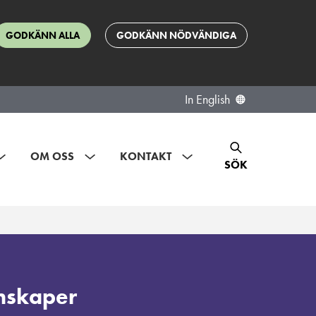
GODKÄNN ALLA
GODKÄNN NÖDVÄNDIGA
In English
OM OSS
KONTAKT
SÖK
enskaper