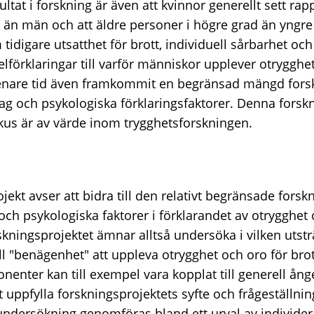
at i forskning är även att kvinnor generellt sett rap
t än män och att äldre personer i högre grad än yngre
tidigare utsatthet för brott, individuell sårbarhet o
elförklaringar till varför människor upplever otrygghet
senare tid även framkommit en begränsad mängd fors
rag och psykologiska förklaringsfaktorer. Denna forskni
okus är av värde inom trygghetsforskningen.
jekt avser att bidra till den relativt begränsade forsk
ch psykologiska faktorer i förklarandet av otrygghet 
skningsprojektet ämnar alltså undersöka i vilken utstr
ll "benägenhet" att uppleva otrygghet och oro för bro
ter kan till exempel vara kopplat till generell ånges
t uppfylla forskningsprojektets syfte och frågeställn
dersökning genomföras bland ett urval av individer 