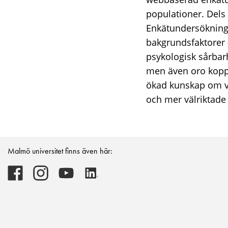
populationer. Dels
Enkätundersökninge
bakgrundsfaktorer (
psykologisk sårbarh
men även oro koppl
ökad kunskap om ve
och mer välriktade 
Malmö universitet finns även här:
Malmö
Malmö
Malmö
Malmö
universitet
universitet
universitet
universitet
-
-
-
-
Logotyp
Logotyp
Logotyp
Logotyp
on
on
on
on
Facebook
Instagram
Youtube
LinkedIn